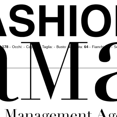
a:
178
-
Occhi:
-
Capelli:
-
Taglia:
-
Busto:
83
-
Vita:
64
-
Fianchi:
94
-
S