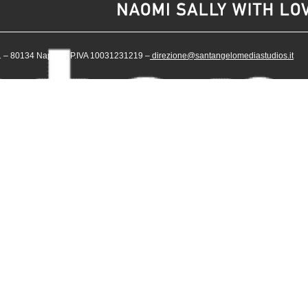
– 80134 Napoli – P.IVA 10031231219 –
direzione@santangelomediastudios.it