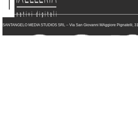
SANTANGELO MEDIA STUDIOS SRL – Via San Giovanni MAggiore Pignatelli, 31 