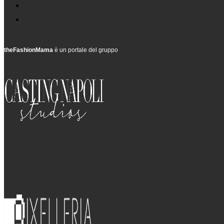
theFashionMama
è un portale del gruppo