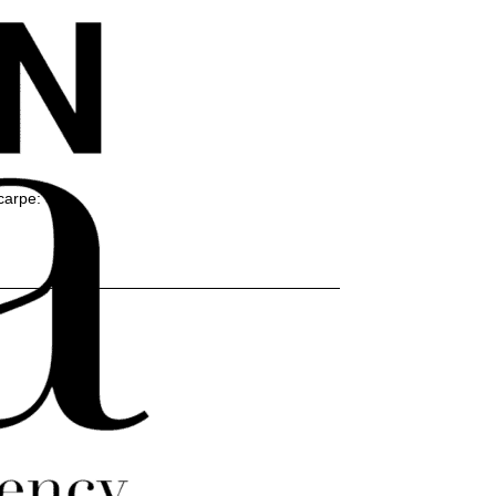
carpe:
39