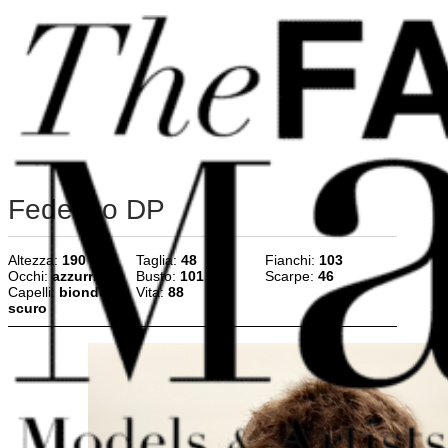
Vai al contenuto principale
Vai al piè di pagina
Federico DP
Altezza:
190
Taglia:
48
Fianchi:
103
Occhi:
azzurri
Busto:
101
Scarpe:
46
Capelli:
biondo
Vita:
88
scuro