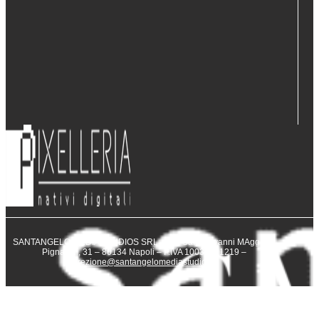
SANTANGELO MEDIA STUDIOS SRL – Via San Giovanni MAggiore
Pignatelli, 31 – 80134 Napoli – P.IVA 10031231219 –
direzione@santangelomediastudios.it