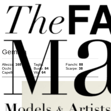
Vai al contenuto principale
Vai al piè di pagina
Gemma
Altezza:
168
Taglia:
Fianchi:
88
Occhi:
Busto:
84
Scarpe:
38
Capelli:
Vita:
64