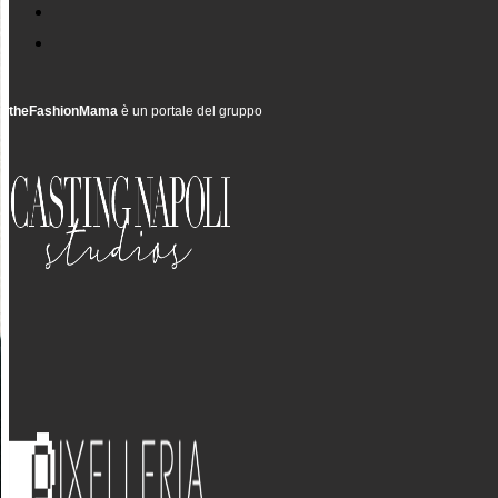
theFashionMama
è un portale del gruppo