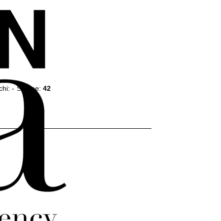
chi:
-
Scarpe:
42