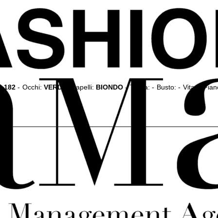
a:
182
-
Occhi:
VERDI
-
Capelli:
BIONDO
-
Taglia:
-
Busto:
-
Vita:
-
Fian