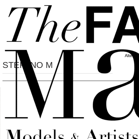
Vai al contenuto principale
Vai al piè di pagina
Altezz
STEFANO M