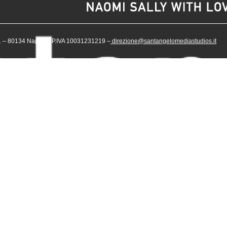
– 80134 Napoli – P.IVA 10031231219 –
direzione@santangelomediastudios.it