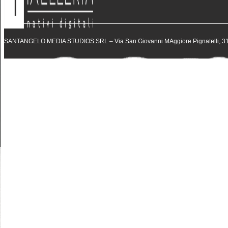
SANTANGELO MEDIA STUDIOS SRL – Via San Giovanni MAggiore Pignatelli, 31 