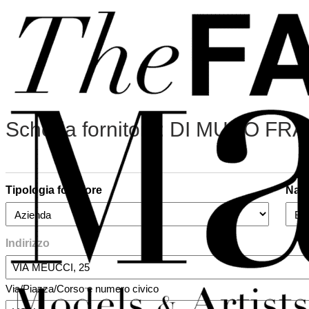
Vai al contenuto principale
Vai al piè di pagina
Scheda fornitore: DI MURO F
Tipologia fornitore
Nazi
Indirizzo
Via/Piazza/Corso e numero civico