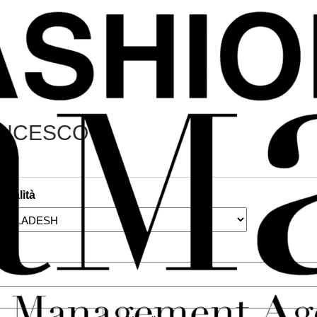
RANCESCO
onalità