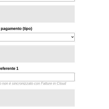
i pagamento (tipo)
referente 1
 non è sincronizzato con Fatture in Cloud