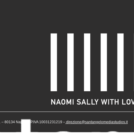
– 80134 Napoli – P.IVA 10031231219 –
direzione@santangelomediastudios.it