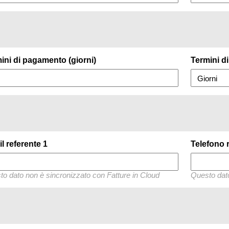
ini di pagamento (giorni)
Termini d
l referente 1
Telefono 
o dato non è sincronizzato con Fatture in Cloud
Questo dato