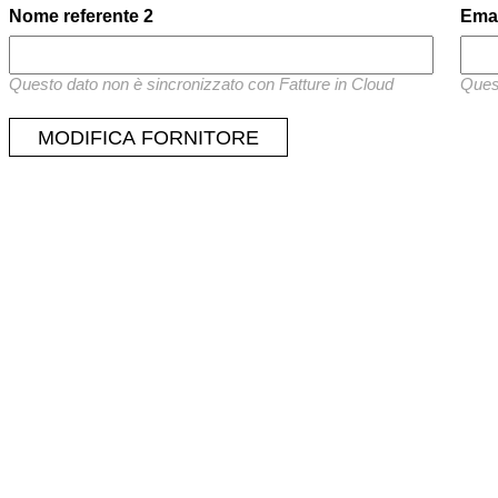
Nome referente 2
Emai
Questo dato non è sincronizzato con Fatture in Cloud
Quest