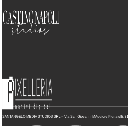
SANTANGELO MEDIA STUDIOS SRL – Via San Giovanni MAggiore Pignatelli, 31 