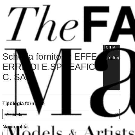
Vai al contenuto principale
Vai al piè di pagina
Torna
ai
Scheda fornitore: EFFE-
fornitori
ERRE DI E.SPREAFICO
C. SAS
Tipologia fornitore
Nazionalità