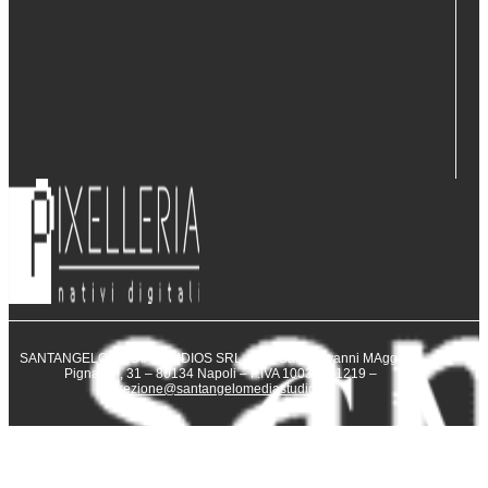
SANTANGELO MEDIA STUDIOS SRL – Via San Giovanni MAggiore
Pignatelli, 31 – 80134 Napoli – P.IVA 10031231219 –
direzione@santangelomediastudios.it