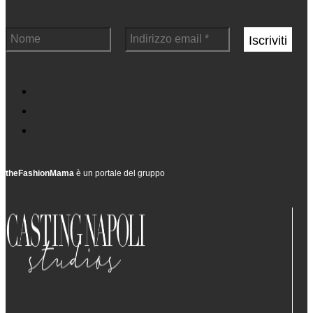
theFashionMama
è un portale del gruppo