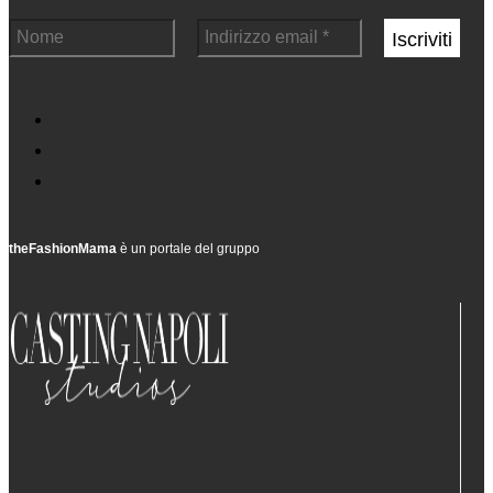
theFashionMama
è un portale del gruppo