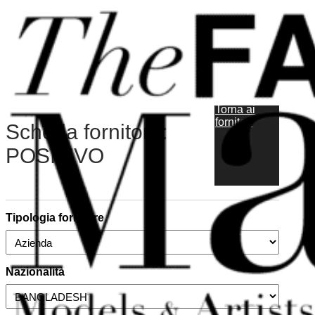
Vai al contenuto principale
Vai al piè di pagina
Torna ai
fornitori
Scheda fornitore:
POSITIVO
Tipologia fornitore
Nazionalità