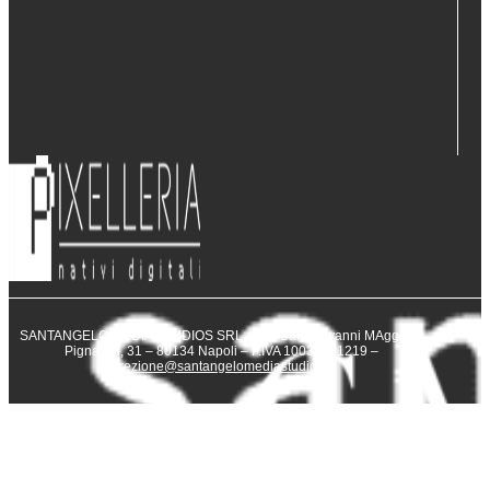
SANTANGELO MEDIA STUDIOS SRL – Via San Giovanni MAggiore
Pignatelli, 31 – 80134 Napoli – P.IVA 10031231219 –
direzione@santangelomediastudios.it