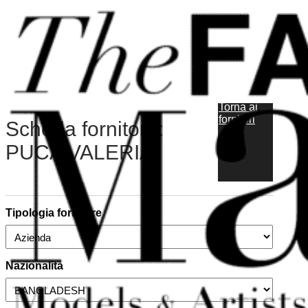
Vai al contenuto principale
Vai al piè di pagina
Torna ai
fornitori
Scheda fornitore:
PUCA VALERIA
Tipologia fornitore
Nazionalità