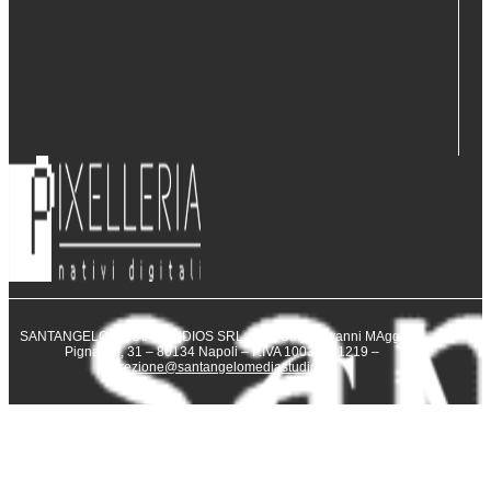
SANTANGELO MEDIA STUDIOS SRL – Via San Giovanni MAggiore
Pignatelli, 31 – 80134 Napoli – P.IVA 10031231219 –
direzione@santangelomediastudios.it