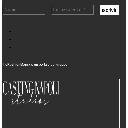
theFashionMama
è un portale del gruppo