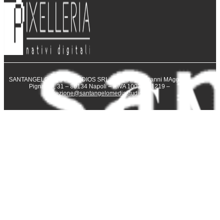
SANTANGELO MEDIA STUDIOS SRL – Via San Giovanni MAggiore
Pignatelli, 31 – 80134 Napoli – P.IVA 10031231219 –
direzione@santangelomediastudios.it