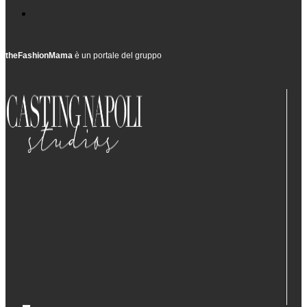
theFashionMama
è un portale del gruppo