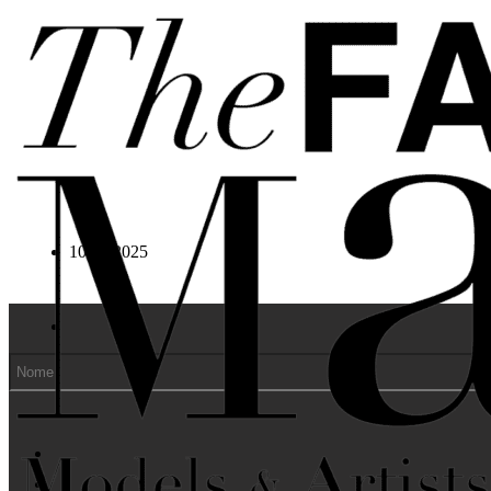
Vai al contenuto principale
Vai al piè di pagina
Modello book:
LEO CAFARELL
10/24/2025