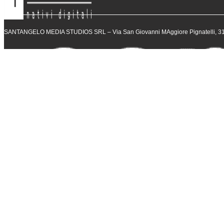
SANTANGELO MEDIA STUDIOS SRL – Via San Giovanni MAggiore Pignatelli, 31 