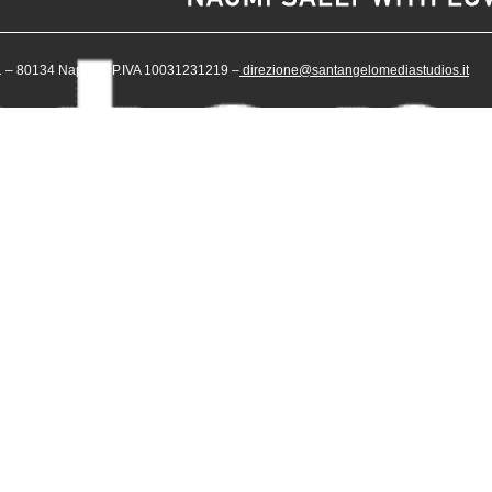
– 80134 Napoli – P.IVA 10031231219 –
direzione@santangelomediastudios.it