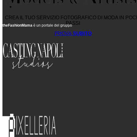
CREA IL TUO SERVIZIO FOTOGRAFICO DI MODA IN POC
PASSI
theFashionMama
è un portale del gruppo
PROVA
SUBITO