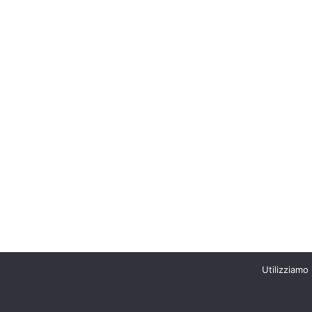
Utilizziamo